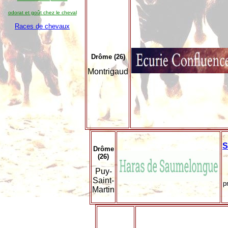
odorat et goût chez le cheval
Races de chevaux
Drôme (26)
Montrigaud
S
Drôme
(26)
Puy-
Saint-
p
Martin