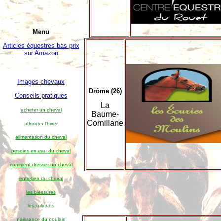
Menu
Articles équestres bas prix
sur Amazon
Images chevaux
Drôme (26)
Conseils pratiques
La
acheter un cheval
Baume-
Cornillane
affronter l'hiver
alimentation du cheval
besoins en eau du cheval
comment dresser un cheval
entretien du cheval
les blessures
les coliques
naissance du poulain