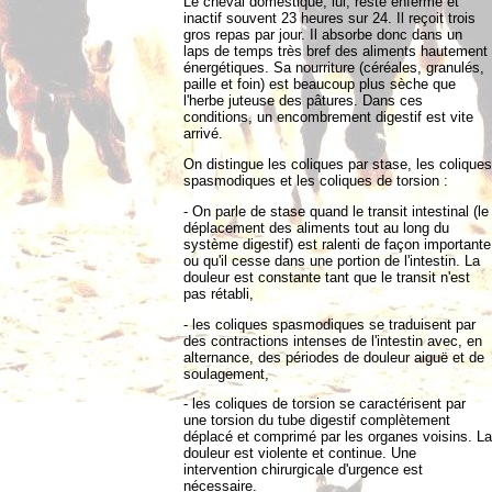
Le cheval domestique, lui, reste enfermé et
inactif souvent 23 heures sur 24. Il reçoit trois
gros repas par jour. Il absorbe donc dans un
laps de temps très bref des aliments hautement
énergétiques. Sa nourriture (céréales, granulés,
paille et foin) est beaucoup plus sèche que
l'herbe juteuse des pâtures. Dans ces
conditions, un encombrement digestif est vite
arrivé.
On distingue les coliques par stase, les coliques
spasmodiques et les coliques de torsion :
- On parle de stase quand le transit intestinal (le
déplacement des aliments tout au long du
système digestif) est ralenti de façon importante
ou qu'il cesse dans une portion de l'intestin. La
douleur est constante tant que le transit n'est
pas rétabli,
- les coliques spasmodiques se traduisent par
des contractions intenses de l'intestin avec, en
alternance, des périodes de douleur aiguë et de
soulagement,
- les coliques de torsion se caractérisent par
une torsion du tube digestif complètement
déplacé et comprimé par les organes voisins. La
douleur est violente et continue. Une
intervention chirurgicale d'urgence est
nécessaire.