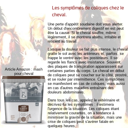
Les symptômes de coliques chez le
cheval.
Une perte d'appétit soudaine doit vous alerter.
Un début d'encombrement digestif en est peut
être la cause. Si le cheval souffre, même
légèrement, il se montrera abattu, irritable et
réticent au travail.
Lorsque la douleur se fait plus intense, le cheval
gratte le sol avec les antérieurs et, parfois, se
frappe le ventre avec les postérieurs. Il se
regarde les flancs avec insistance. Souvent,
des plaques de transpiration apparaissent sur
Article Amazon : mash
certaines parties du corps. Le cheval en début
pour cheval
de coliques peut se coucher sur le côté, prostré,
et se rouler par intermittence. Ces symptômes
se manifestent en cas de coliques, mais aussi
en cas d'autres maladies entraînant des
douleurs abdominales.
Dans tous les cas, appelez le vétérinaire et
décrivez-lui les symptômes : il estimera
l'urgence de la situation. Les coliques étant
relativement courantes, on a tendance à
minimiser la gravité de la situation, mais une
crise de coliques peut s'avérer fatale en
quelques heures.