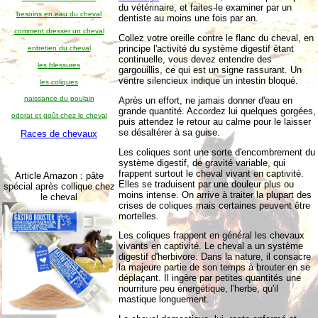
du vétérinaire, et faites-le examiner par un
besoins en eau du cheval
dentiste au moins une fois par an.
comment dresser un cheval
Collez votre oreille contre le flanc du cheval, en
principe l'activité du système digestif étant
entretien du cheval
continuelle, vous devez entendre des
les blessures
gargouillis, ce qui est un signe rassurant. Un
ventre silencieux indique un intestin bloqué.
les coliques
naissance du poulain
Après un effort, ne jamais donner d'eau en
grande quantité. Accordez lui quelques gorgées,
odorat et goût chez le cheval
puis attendez le retour au calme pour le laisser
se désaltérer à sa guise.
Races de chevaux
Les coliques sont une sorte d'encombrement du
système digestif, de gravité variable, qui
frappent surtout le cheval vivant en captivité.
Article Amazon : pâte
Elles se traduisent par une douleur plus ou
spécial après collique chez
moins intense. On arrive à traiter la plupart des
le cheval
crises de coliques mais certaines peuvent être
mortelles.
Les coliques frappent en général les chevaux
vivants en captivité. Le cheval a un système
digestif d'herbivore. Dans la nature, il consacre
la majeure partie de son temps à brouter en se
déplaçant. Il ingère par petites quantités une
nourriture peu énergétique, l'herbe, qu'il
mastique longuement.