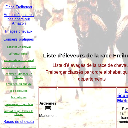
Fiche Freiberger
Articles équestres
pas chers sur
Amazon
Images chevaux
Conseils pratiques
acheter un cheval
affronter l'hiver
Liste d'éleveurs de la race Freib
alimentation du cheval
Liste d'élevages de la race de cheva
besoins en eau du cheval
Freiberger classés par ordre alphabétiqu
comment dresser un
cheval
départements
entretien du cheval
L
les blessures
écur
les coliques
Marl
Ardennes
naissance du poulain
(08)
Ele
odorat et goût chez le
famil
cheval
Marlemont
fran
Races de chevaux
mont