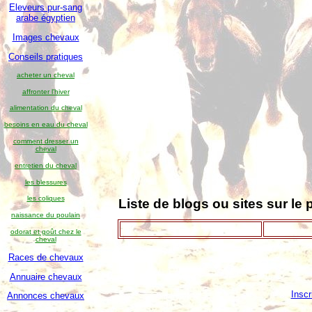
Eleveurs pur-sang
arabe égyptien
Images chevaux
Conseils pratiques
acheter un cheval
affronter l'hiver
alimentation du cheval
besoins en eau du cheval
comment dresser un
cheval
entretien du cheval
les blessures
les coliques
Liste de blogs ou sites sur le
naissance du poulain
odorat et goût chez le
cheval
Races de chevaux
Annuaire chevaux
Inscr
Annonces chevaux